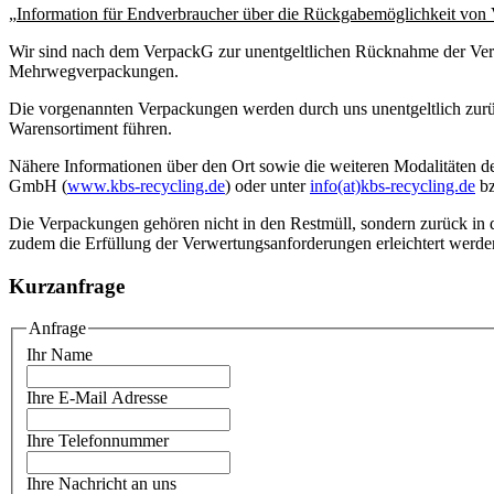
„
Information für Endverbraucher über die Rückgabemöglichkeit von 
Wir sind nach dem VerpackG zur unentgeltlichen Rücknahme der Verka
Mehrwegverpackungen.
Die vorgenannten Verpackungen werden durch uns unentgeltlich zurüc
Warensortiment führen.
Nähere Informationen über den Ort sowie die weiteren Modalitäten d
GmbH (
www.kbs-recycling.de
) oder unter
info(at)kbs-recycling.de
b
Die Verpackungen gehören nicht in den Restmüll, sondern zurück in 
zudem die Erfüllung der Verwertungsanforderungen erleichtert werde
Kurzanfrage
Anfrage
Ihr Name
Ihre E-Mail Adresse
Ihre Telefonnummer
Ihre Nachricht an uns